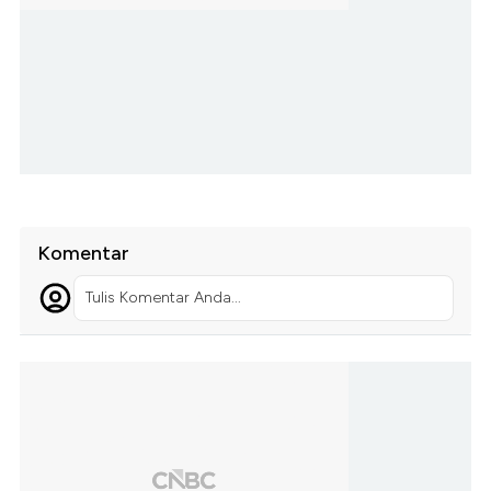
Komentar
Tulis Komentar Anda...