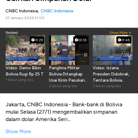
CNBC Indonesia,
CNBC Indonesia
27 January 2026 21:00
Related
Show More
01:29
00:55
01:48
Video: Demo Bikin
Panglima Militer
Video: Istana
Bolivia Rugi Rp 25 T
Bolivia Ditangkap
Presiden Didobrak,
1 tahun yang lalu
Usai Kirim Pasukan
Tentara Bolivia
Untuk Kudeta
2 tahun yang lalu
Bersiap Kudeta?
2 tahun yang lalu
Jakarta, CNBC Indonesia - B
ank-bank di Bolivia
mulai Selasa (27/1) mengembalikan simpanan
dalam dolar Amerika Seri...
Show More