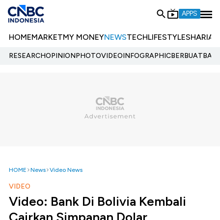
APPS
HOME
MARKET
MY MONEY
NEWS
TECH
LIFESTYLE
SHARIA
E
RESEARCH
OPINION
PHOTO
VIDEO
INFOGRAPHIC
BERBUATBAIK.
HOME
News
Video News
VIDEO
Video: Bank Di Bolivia Kembali
Cairkan Simpanan Dolar