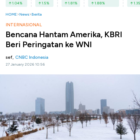
1.04
%
1.5
%
1.81
%
1.88
%
1.3
HOME
News
Berita
INTERNASIONAL
Bencana Hantam Amerika, KBRI
Beri Peringatan ke WNI
sef,
CNBC Indonesia
27 January 2026 10:56