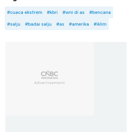
#cuaca ekstrem
#kbri
#wni di as
#bencana
#salju
#badai salju
#as
#amerika
#iklim