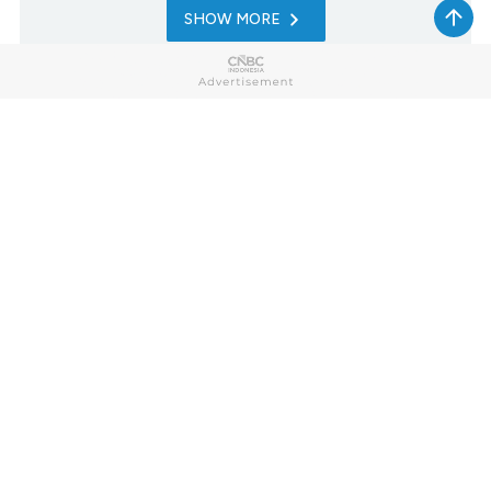
SHOW MORE
Home
Market
My Money
News
Tech
Lifestyle
Sharia
Entrepreneur
Cuap Cuap Cuan
Research
Opinion
Photo
Video
Infographic
Berbuatbaik.id
CNBC TV
Index