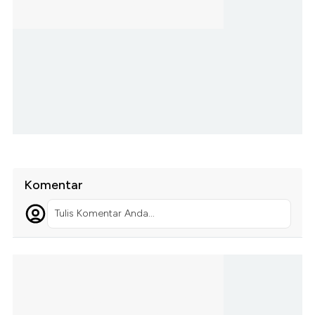
Komentar
Tulis Komentar Anda...