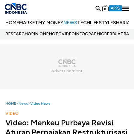
APPS
HOME
MARKET
MY MONEY
NEWS
TECH
LIFESTYLE
SHARIA
E
RESEARCH
OPINION
PHOTO
VIDEO
INFOGRAPHIC
BERBUATBAIK.
HOME
News
Video News
VIDEO
Video: Menkeu Purbaya Revisi
Aturan Perpajakan Restrukturisasi