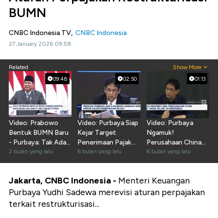
BUMN
CNBC Indonesia TV,
CNBC Indonesia
27 January 2026 09:58
Related
Show More
09:48
02:50
01:13
Video: Prabowo
Video: Purbaya Siap
Video: Purbaya
Bentuk BUMN Baru
Kejar Target
Ngamuk!
- Purbaya: Tak Ada
Penerimaan Pajak
Perusahaan China
Pajak Baru
2 bulan yang lalu
2026
6 bulan yang lalu
Timbun "Dosa
6 bulan yang lalu
Pajak"
Jakarta, CNBC Indonesia -
Menteri Keuangan
Purbaya Yudhi Sadewa merevisi aturan perpajakan
terkait restrukturisasi...