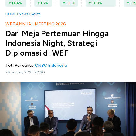
1.04
%
1.5
%
1.81
%
1.88
%
1.3
HOME
News
Berita
WEF ANNUAL MEETING 2026
Dari Meja Pertemuan Hingga
Indonesia Night, Strategi
Diplomasi di WEF
Teti Purwanti,
CNBC Indonesia
26 January 2026 20:30