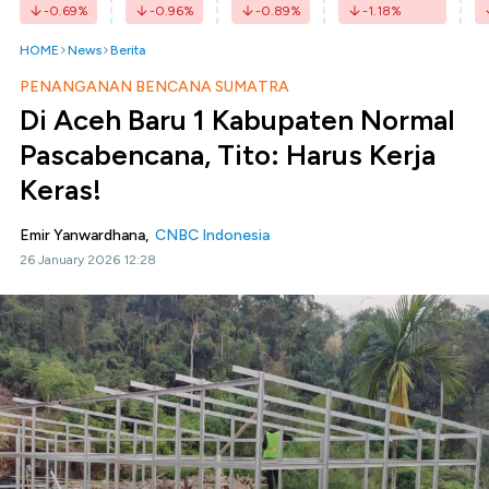
-0.69
%
-0.96
%
-0.89
%
-1.18
%
HOME
News
Berita
PENANGANAN BENCANA SUMATRA
Di Aceh Baru 1 Kabupaten Normal
Pascabencana, Tito: Harus Kerja
Keras!
Emir Yanwardhana,
CNBC Indonesia
26 January 2026 12:28