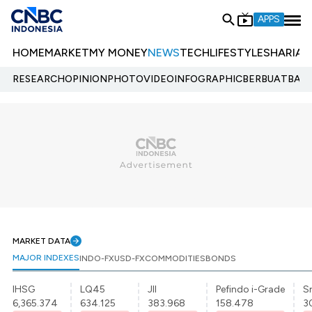
APPS
HOME
MARKET
MY MONEY
NEWS
TECH
LIFESTYLE
SHARIA
E
RESEARCH
OPINION
PHOTO
VIDEO
INFOGRAPHIC
BERBUATBAIK.
MARKET DATA
MAJOR INDEXES
INDO-FX
USD-FX
COMMODITIES
BONDS
IHSG
LQ45
JII
Pefindo i-Grade
Sr
6,365.374
634.125
383.968
158.478
3