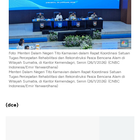
Foto: Menteri Dalam Negeri Tito Karnavian dalam Rapat Koordinasi Satuan
Tugas Percepatan Rehabilitasi dan Rekonstruksi Pasca Bencana Alam di
Wilayah Sumatra, di Kantor Kemendagri, Senin (26/1/2026). (CNBC
Indonesia/Emir Yanwardhana)
Menteri Dalam Negeri Tito Karnavian dalam Rapat Koordinasi Satuan
Tugas Percepatan Rehabilitasi dan Rekonstruksi Pasca Bencana Alam di
Wilayah Sumatra, di Kantor Kemendagri, Senin (26/1/2026). (CNBC
Indonesia/Emir Yanwardhana)
(dce)