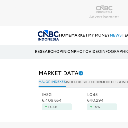
HOME
MARKET
MY MONEY
NEWS
TE
RESEARCH
OPINION
PHOTO
VIDEO
INFOGRAPHI
MARKET DATA
MAJOR INDEXES
INDO-FX
USD-FX
COMMODITIES
BOND
IHSG
LQ45
6,409.654
640.294
1.04
%
1.5
%