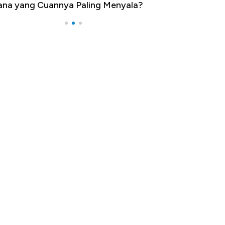
na yang Cuannya Paling Menyala?
Pengangguran Te