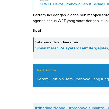
Di WEF Davos, Prabowo Sebut Berhasil T
Pertemuan dengan Zidane pun menjadi sorotan
agenda serius WEF yang sarat dengan isu ek
(luc)
Saksikan video di bawah ini:
Sinyal Merah Pelayaran: Laut Bergejolak
Next Article
Ketemu Putin 5 Jam, Prabowo Langsung
#zinédine zidane
#prabowo subianto