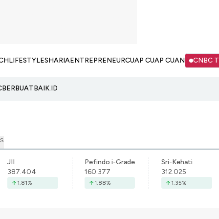
CH
LIFESTYLE
SHARIA
ENTREPRENEUR
CUAP CUAP CUAN
CNBC 
C
BERBUATBAIK.ID
S
JII
Pefindo i-Grade
Sri-Kehati
387.404
160.377
312.025
1.81
%
1.88
%
1.35
%