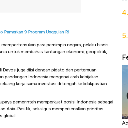
4.
o Pamerkan 9 Program Unggulan RI
5.
 mempertemukan para pemimpin negara, pelaku bisnis
dunia untuk membahas tantangan ekonomi, geopolitik,
F
di Davos juga diisi dengan pidato dan pertemuan
kan pandangan Indonesia mengenai arah kebijakan
peluang kerja sama investasi di tengah ketidakpastian
 upaya pemerintah memperkuat posisi Indonesia sebagai
san Asia-Pasifik, sekaligus memperkenalkan prioritas
 global.
Kongo Tutup Keran Ekspor, Harga
Ad