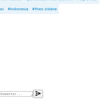
si
#indonesia
#theo zidane