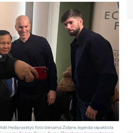
Didit Hediprasetyo foto bersama Zidane, legenda sepakbola