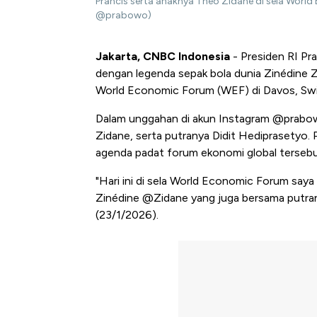
Prancis serta anaknya Theo Zidane di sela Worl
@prabowo)
Jakarta, CNBC Indonesia
- Presiden RI P
dengan legenda sepak bola dunia Zinédine Z
World Economic Forum (WEF) di Davos, Swi
Dalam unggahan di akun Instagram @prabo
Zidane, serta putranya Didit Hediprasetyo.
agenda padat forum ekonomi global tersebu
"Hari ini di sela World Economic Forum say
Zinédine @Zidane yang juga bersama putran
(23/1/2026).