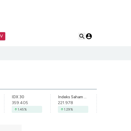
TV
IDX 30
Indeks Saham Syariah Indonesia
359.405
221.978
1.45
%
1.29
%