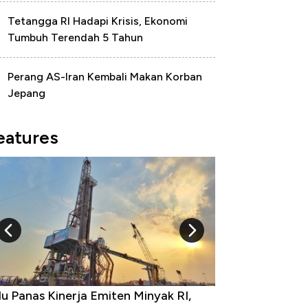
Tetangga RI Hadapi Krisis, Ekonomi
Tumbuh Terendah 5 Tahun
Perang AS-Iran Kembali Makan Korban
Jepang
eatures
u Panas Kinerja Emiten Minyak RI,
10 Provinsi den