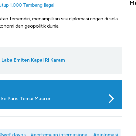
Tembaga Terbang ke Zona Berbahaya
Ma
utup 1.000 Tambang Ilegal
 tersendiri, menampilkan sisi diplomasi ringan di sela
onomi dan geopolitik dunia.
, Laba Emiten Kapal RI Karam
 ke Paris Temui Macron
#wef davos
#pertemuan internasional
#diplomasi