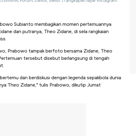
d Economic Forum, Davos, Swiss. (Tangkapan layar instagram
rabowo Subianto membagikan momen pertemuannya
idane dan putranya, Theo Zidane, di sela rangkaian
ss.
wo, Prabowo tampak berfoto bersama Zidane, Theo
 Pertemuan tersebut disebut berlangsung di tengah
t.
a bertemu dan berdiskusi dengan legenda sepakbola dunia
ya Theo Zidane," tulis Prabowo, dikutip Jumat