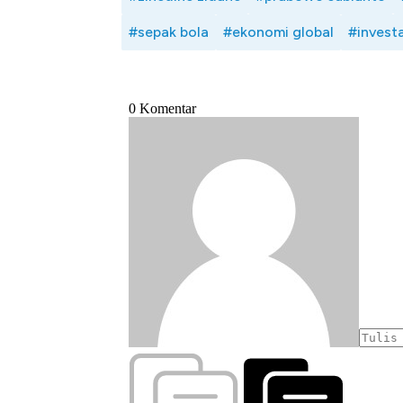
#sepak bola
#ekonomi global
#investa