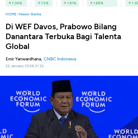
1.04
%
1.5
%
1.81
%
1.88
%
1.3
HOME
News
Berita
Di WEF Davos, Prabowo Bilang
Danantara Terbuka Bagi Talenta
Global
Emir Yanwardhana,
CNBC Indonesia
22 January 2026 21:32