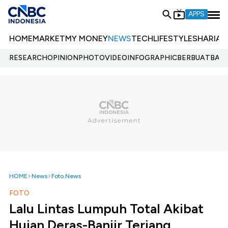
APPS
HOME
MARKET
MY MONEY
NEWS
TECH
LIFESTYLE
SHARIA
E
RESEARCH
OPINION
PHOTO
VIDEO
INFOGRAPHIC
BERBUATBAIK.
HOME
News
Foto News
FOTO
Lalu Lintas Lumpuh Total Akibat
Hujan Deras-Banjir Terjang