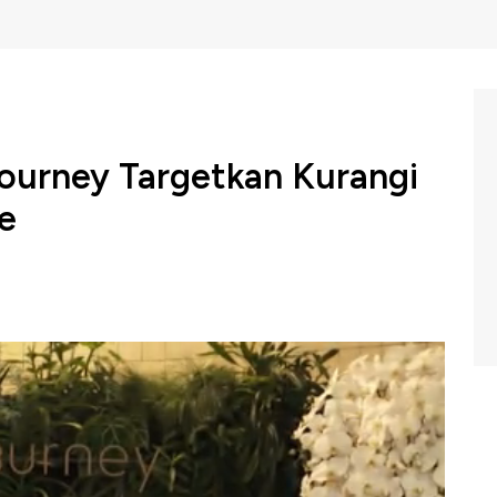
Journey Targetkan Kurangi
e
wisata Indonesia atau InJourney memasuki tahun
 sektor aviasi dan pariwisata dengan fokus penguatan
ngkatan kualitas layanan, sekaligus menegaskan komitmen
tribusi ekonomi nasional.
erkuat perannya sebagai katalis pertumbuhan ekonomi