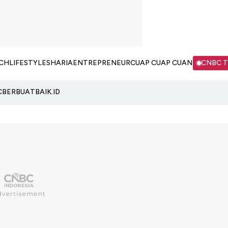
CH
LIFESTYLE
SHARIA
ENTREPRENEUR
CUAP CUAP CUAN
CNBC 
C
BERBUATBAIK.ID