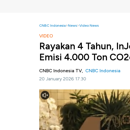
CNBC Indonesia
News
Video News
VIDEO
Rayakan 4 Tahun, In
Emisi 4.000 Ton CO2
CNBC Indonesia TV,
CNBC Indonesia
20 January 2026 17:30
Jakarta, CNBC Indonesia -
PT Aviasi Pari
keempat transformasi sebagai holding BUMN
fundamental bisnis, tata Kelola, serta peni
mendorong pariwisata berkelanjutan dan kon
Lantas bagaimana strategi InJourney memp