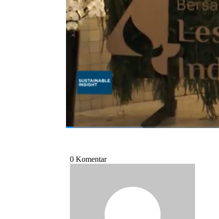
dan pariwisata berkelanjutan di Indonesia?
Simak liputan Jurnalis CNBC Indonesia Serl
program Closing Bell CNBC Indonesia (Selas
Bagikan:
#injourney
#pariwisata
#emisi