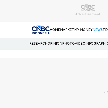
HOME
MARKET
MY MONEY
NEWS
TE
RESEARCH
OPINION
PHOTO
VIDEO
INFOGRAPHI