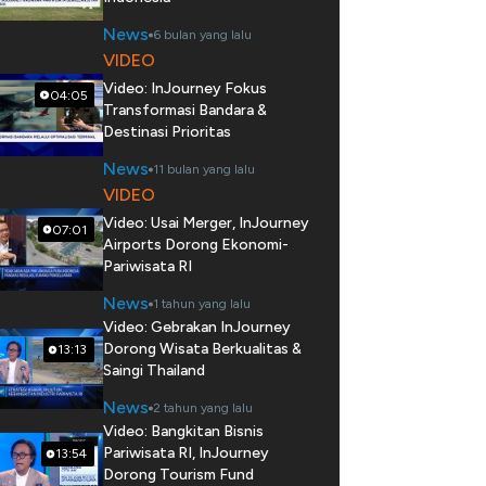
News
6 bulan yang lalu
VIDEO
Video: InJourney Fokus
04:05
Transformasi Bandara &
Destinasi Prioritas
News
11 bulan yang lalu
VIDEO
Video: Usai Merger, InJourney
07:01
Airports Dorong Ekonomi-
Pariwisata RI
News
1 tahun yang lalu
Video: Gebrakan InJourney
Dorong Wisata Berkualitas &
13:13
Saingi Thailand
News
2 tahun yang lalu
Video: Bangkitan Bisnis
Pariwisata RI, InJourney
13:54
Dorong Tourism Fund