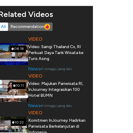
Related Videos
All
Recommendation
VIDEO
Video: Saingi Thailand Cs, RI
08:18
Perkuat Daya Tarik Wisata ke
Turis Asing
News
1 minggu yang lalu
VIDEO
Video: Majukan Pariwisata RI,
10:11
InJourney Integrasikan 100
Hotel BUMN
News
1 minggu yang lalu
VIDEO
Komitmen InJourney Hadirkan
10:22
Pariwisata Berkelanjutan di
Indonesia