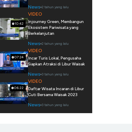
News
2 tahun yang lalu
VIDEO
Injourney Green, Membangun
10:42
Ekosistem Pariwisata yang
Berkelanjutan
News
2 tahun yang lalu
VIDEO
07:24
Incar Turis Lokal, Pengusaha
Siapkan Atraksi di Libur Waisak
News
3 tahun yang lalu
VIDEO
06:22
Daftar Wisata Incaran di Libur
Cuti Bersama Waisak 2023
News
3 tahun yang lalu