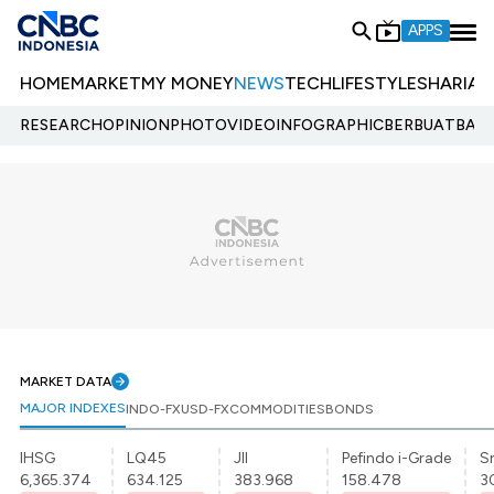
APPS
HOME
MARKET
MY MONEY
NEWS
TECH
LIFESTYLE
SHARIA
E
RESEARCH
OPINION
PHOTO
VIDEO
INFOGRAPHIC
BERBUATBAIK.
MARKET DATA
MAJOR INDEXES
INDO-FX
USD-FX
COMMODITIES
BONDS
IHSG
LQ45
JII
Pefindo i-Grade
Sr
6,365.374
634.125
383.968
158.478
3