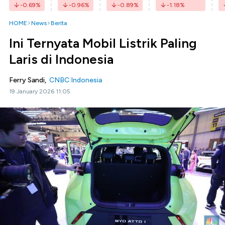
-0.69
%
-0.96
%
-0.89
%
-1.18
%
HOME
News
Berita
Ini Ternyata Mobil Listrik Paling
Laris di Indonesia
Ferry Sandi,
CNBC Indonesia
19 January 2026 11:05