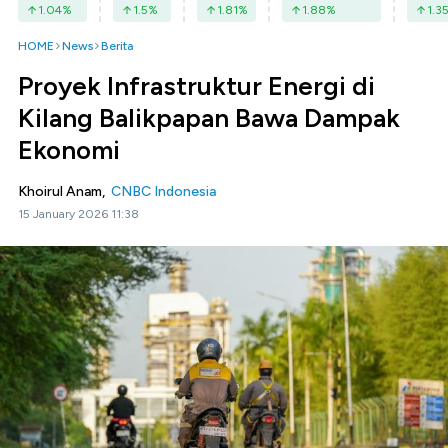
1.04
%
1.5
%
1.81
%
1.88
%
1.3
HOME
News
Berita
Proyek Infrastruktur Energi di
Kilang Balikpapan Bawa Dampak
Ekonomi
Khoirul Anam,
CNBC Indonesia
15 January 2026 11:38