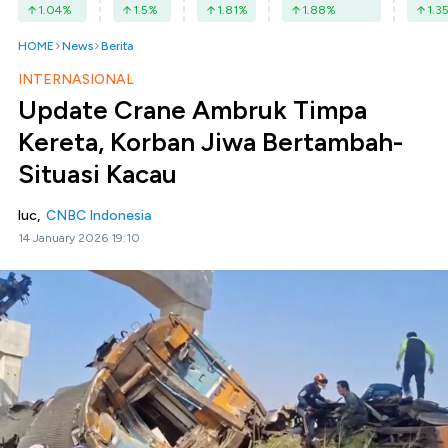
1.04
%
1.5
%
1.81
%
1.88
%
1.3
HOME
News
Berita
INTERNASIONAL
Update Crane Ambruk Timpa
Kereta, Korban Jiwa Bertambah-
Situasi Kacau
luc,
CNBC Indonesia
14 January 2026 19:10