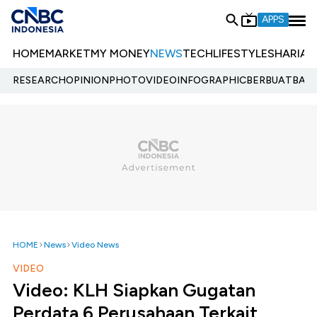
APPS
HOME
MARKET
MY MONEY
NEWS
TECH
LIFESTYLE
SHARIA
E
RESEARCH
OPINION
PHOTO
VIDEO
INFOGRAPHIC
BERBUATBAIK.
HOME
News
Video News
VIDEO
Video: KLH Siapkan Gugatan
Perdata 6 Perusahaan Terkait