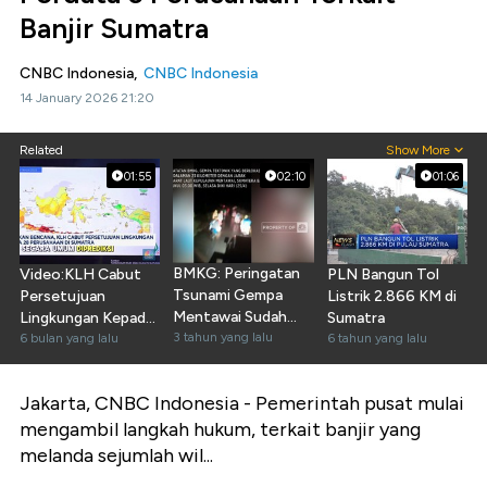
Banjir Sumatra
CNBC Indonesia,
CNBC Indonesia
14 January 2026 21:20
Related
Show More
01:55
02:10
01:06
BMKG: Peringatan
Video:KLH Cabut
PLN Bangun Tol
Tsunami Gempa
Persetujuan
Listrik 2.866 KM di
Mentawai Sudah
Lingkungan Kepada
Sumatra
Diakhiri
3 tahun yang lalu
28 Perusahaan di
6 bulan yang lalu
6 tahun yang lalu
Sumatra
Jakarta, CNBC Indonesia -
Pemerintah pusat mulai
mengambil langkah hukum, terkait banjir yang
melanda sejumlah wil...