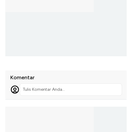
Komentar
Tulis Komentar Anda...