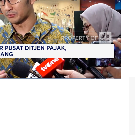
nyidik juga menyita sejumlah uang, yang diduga berasal
an pajak tersebut.
ng tersangka dalam kasus dugaan suap pemeriksaan pajak
ode 2021 hingga 2026
C Indonesia (Selasa, 13/01/2026) berikut ini.