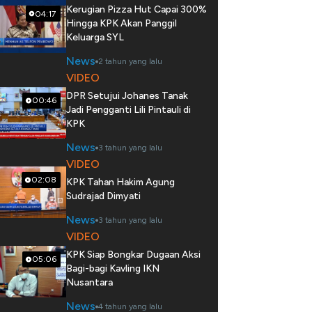
Kerugian Pizza Hut Capai 300%
04:17
Hingga KPK Akan Panggil
Keluarga SYL
News
2 tahun yang lalu
VIDEO
DPR Setujui Johanes Tanak
00:46
Jadi Pengganti Lili Pintauli di
KPK
News
3 tahun yang lalu
VIDEO
02:08
KPK Tahan Hakim Agung
Sudrajad Dimyati
News
3 tahun yang lalu
VIDEO
KPK Siap Bongkar Dugaan Aksi
05:06
Bagi-bagi Kavling IKN
Nusantara
News
4 tahun yang lalu