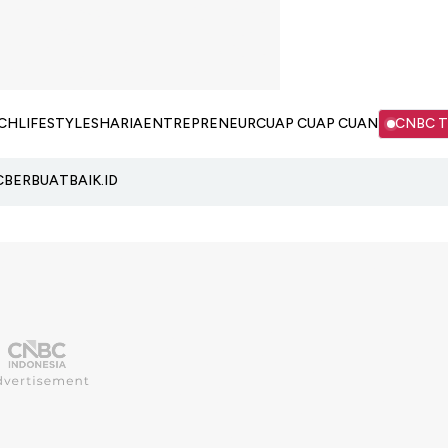
CH
LIFESTYLE
SHARIA
ENTREPRENEUR
CUAP CUAP CUAN
CNBC 
C
BERBUATBAIK.ID