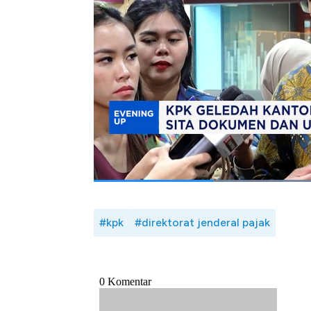
Juru Bicara KPK Budi Prasetyo menyebut, pe
dari tersangka dalam perkara suap pemeriksa
Sebelumnya, kpk telah menetapkan lima ora
di lingkungan kpp madya jakarta utara peri
Selengkapnya dalam program Evening Up CNB
Bagikan:
#kpk
#direktorat jenderal pajak