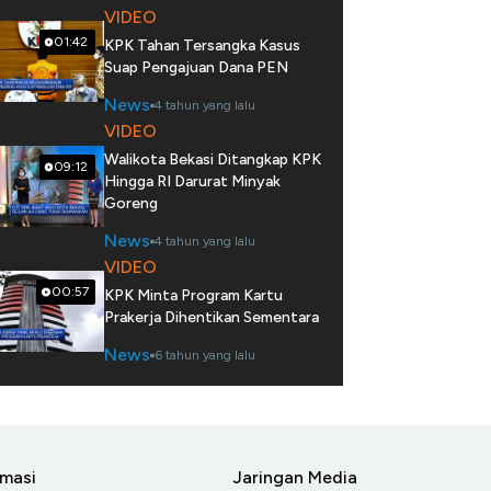
VIDEO
01:42
KPK Tahan Tersangka Kasus
Suap Pengajuan Dana PEN
News
4 tahun yang lalu
VIDEO
Walikota Bekasi Ditangkap KPK
09:12
Hingga RI Darurat Minyak
Goreng
News
4 tahun yang lalu
VIDEO
00:57
KPK Minta Program Kartu
Prakerja Dihentikan Sementara
News
6 tahun yang lalu
rmasi
Jaringan Media