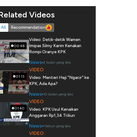
Related Videos
All
Recommendation
Video: Detik-detik Wamen
Imipas Silmy Karim Kenakan
00:48
Rompi Oranye KPK
News
2 bulan yang lalu
VIDEO
01:13
Video: Menteri Haji "Ngacir" ke
KPK, Ada Apa?
News
10 bulan yang lalu
VIDEO
01:40
Video: KPK Usul Kenaikan
Anggaran Rp1,34 Triliun
News
1 tahun yang lalu
VIDEO :