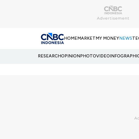
HOME
MARKET
MY MONEY
NEWS
TE
RESEARCH
OPINION
PHOTO
VIDEO
INFOGRAPHI