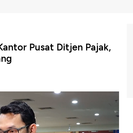
antor Pusat Ditjen Pajak,
ang
tasan Korupsi menyita sejumlah dokumen dan barang
sat direktorat jenderal pajak di Jalan Gatot Subroto,
ugaan suap pemeriksaan pajak di Kantor Pelayanan Pajak