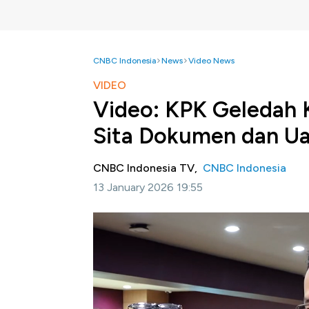
CNBC Indonesia
News
Video News
VIDEO
Video: KPK Geledah K
Sita Dokumen dan U
CNBC Indonesia TV,
CNBC Indonesia
13 January 2026 19:55
Jakarta, CNBC Indonesia -
Komisi Pemberan
bukti elektronik, saat menggeledah kantor pu
Jakarta Selatan, Selasa 13 Januari 2026.
Penggeledahan ini dilakukan terkait kasus d
atau KPP Madya Jakarta Utara.