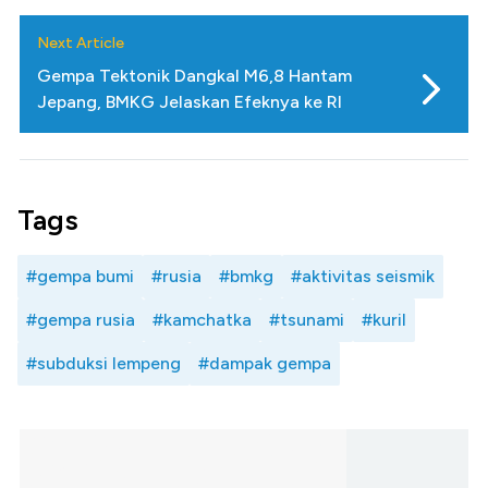
Next Article
Gempa Tektonik Dangkal M6,8 Hantam
Jepang, BMKG Jelaskan Efeknya ke RI
Tags
#gempa bumi
#rusia
#bmkg
#aktivitas seismik
#gempa rusia
#kamchatka
#tsunami
#kuril
#subduksi lempeng
#dampak gempa