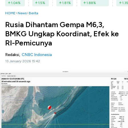
1.04
%
1.5
%
1.81
%
1.88
%
1.3
HOME
News
Berita
Rusia Dihantam Gempa M6,3,
BMKG Ungkap Koordinat, Efek ke
RI-Pemicunya
Redaksi,
CNBC Indonesia
13 January 2026 15:42