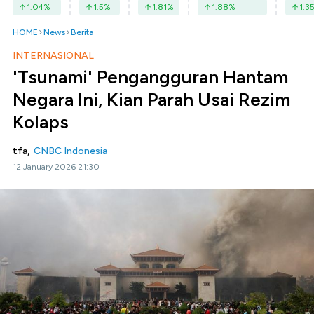
1.04
%
1.5
%
1.81
%
1.88
%
1.3
HOME
News
Berita
INTERNASIONAL
'Tsunami' Pengangguran Hantam
Negara Ini, Kian Parah Usai Rezim
Kolaps
tfa,
CNBC Indonesia
12 January 2026 21:30