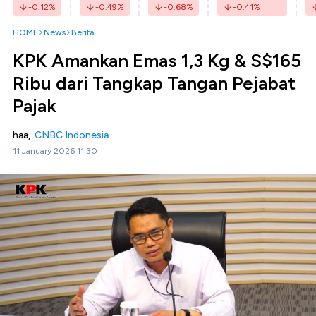
-0.12
%
-0.49
%
-0.68
%
-0.41
%
HOME
News
Berita
KPK Amankan Emas 1,3 Kg & S$165
Ribu dari Tangkap Tangan Pejabat
Pajak
haa,
CNBC Indonesia
11 January 2026 11:30