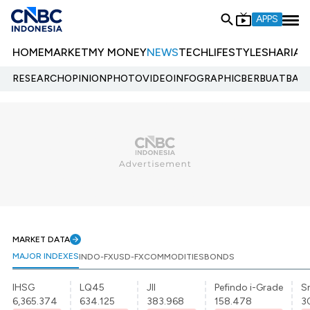
APPS
HOME
MARKET
MY MONEY
NEWS
TECH
LIFESTYLE
SHARIA
E
RESEARCH
OPINION
PHOTO
VIDEO
INFOGRAPHIC
BERBUATBAIK.
MARKET DATA
MAJOR INDEXES
INDO-FX
USD-FX
COMMODITIES
BONDS
IHSG
LQ45
JII
Pefindo i-Grade
Sr
6,365.374
634.125
383.968
158.478
3