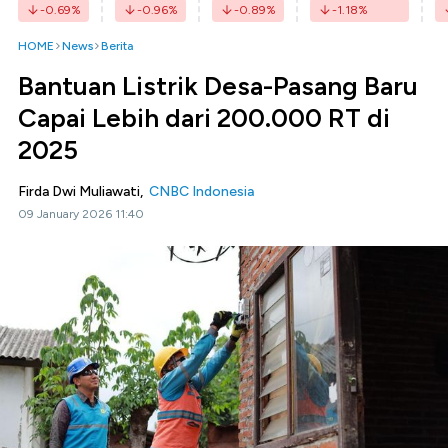
-0.69
%
-0.96
%
-0.89
%
-1.18
%
HOME
News
Berita
Bantuan Listrik Desa-Pasang Baru
Capai Lebih dari 200.000 RT di
2025
Firda Dwi Muliawati,
CNBC Indonesia
09 January 2026 11:40