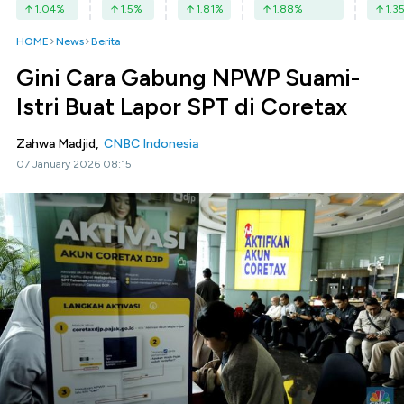
1.04
%
1.5
%
1.81
%
1.88
%
1.3
HOME
News
Berita
Gini Cara Gabung NPWP Suami-
Istri Buat Lapor SPT di Coretax
Zahwa Madjid,
CNBC Indonesia
07 January 2026 08:15