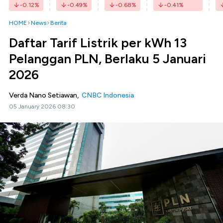
-0.12
%
-0.49
%
-0.68
%
-0.41
%
HOME
News
Berita
Daftar Tarif Listrik per kWh 13
Pelanggan PLN, Berlaku 5 Januari
2026
Verda Nano Setiawan,
CNBC Indonesia
05 January 2026 08:30