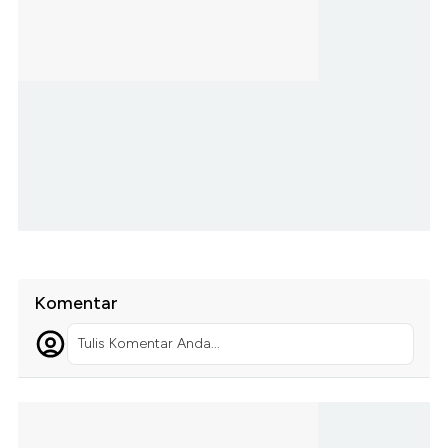
Komentar
Tulis Komentar Anda...