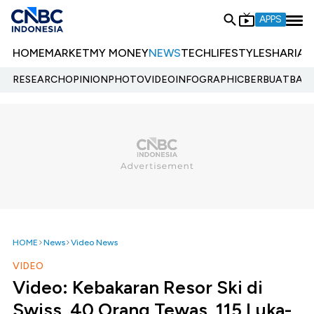
APPS
HOME
MARKET
MY MONEY
NEWS
TECH
LIFESTYLE
SHARIA
E
RESEARCH
OPINION
PHOTO
VIDEO
INFOGRAPHIC
BERBUATBAIK.
HOME
News
Video News
VIDEO
Video: Kebakaran Resor Ski di
Swiss, 40 Orang Tewas, 115 Luka-