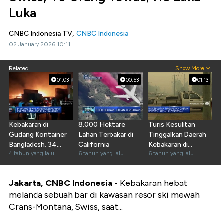
Luka
CNBC Indonesia TV,
CNBC Indonesia
02 January 2026 10:11
Related
Show More
01:03
00:53
01:13
Kebakaran di
8.000 Hektare
Turis Kesulitan
Gudang Kontainer
Lahan Terbakar di
Tinggalkan Daerah
Bangladesh, 34
California
Kebakaran di
Orang Tewas
4 tahun yang lalu
6 tahun yang lalu
Australia
6 tahun yang lalu
Jakarta, CNBC Indonesia -
Kebakaran hebat
melanda sebuah bar di kawasan resor ski mewah
Crans-Montana, Swiss, saat...