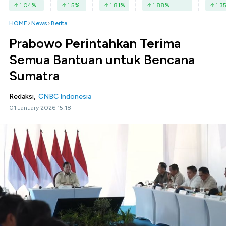
1.04
%
1.5
%
1.81
%
1.88
%
1.3
HOME
News
Berita
Prabowo Perintahkan Terima
Semua Bantuan untuk Bencana
Sumatra
Redaksi,
CNBC Indonesia
01 January 2026 15:18