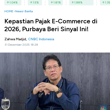
1.04
%
1.5
%
1.81
%
1.88
%
1.3
HOME
News
Berita
Kepastian Pajak E-Commerce di
2026, Purbaya Beri Sinyal Ini!
Zahwa Madjid,
CNBC Indonesia
31 December 2025 18:28