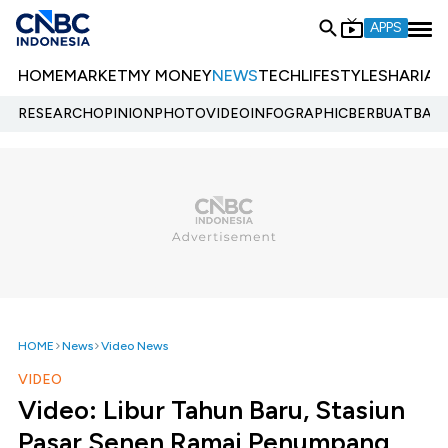
APPS
HOME
MARKET
MY MONEY
NEWS
TECH
LIFESTYLE
SHARIA
E
RESEARCH
OPINION
PHOTO
VIDEO
INFOGRAPHIC
BERBUATBAIK.
HOME
News
Video News
VIDEO
Video: Libur Tahun Baru, Stasiun
Pasar Senen Ramai Penumpang