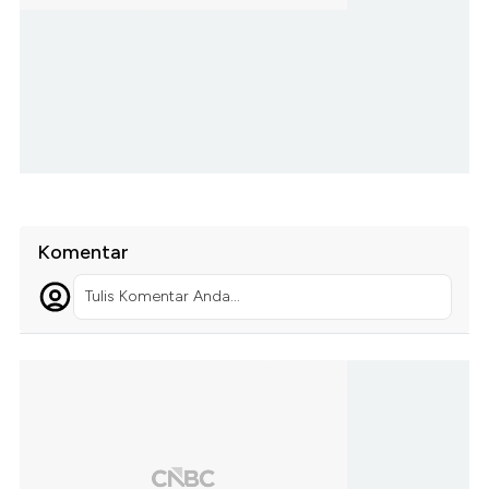
Komentar
Tulis Komentar Anda...