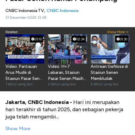
CNBC Indonesia TV,
CNBC Indonesia
31 December 2025 13:38
Related
Show More
03:10
02:34
01:30
Video: Pantauan
Video: H+7
Antrean GeNose di
Arus Mudik di
Lebaran, Stasiun
Stasiun Senen
Stasiun Pasar Senen
Pasar Senen Masih
Membludak
H-5 Lebaran
1 tahun yang lalu
Padat
2 tahun yang lalu
5 tahun yang lalu
Jakarta, CNBC Indonesia -
Hari ini merupakan
hari terakhir di tahun 2025, dan sebagian pekerja
juga telah mengambi...
Show More