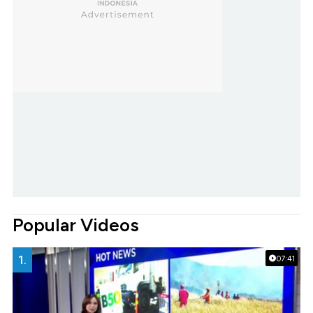
Popular Videos
1.
07:41