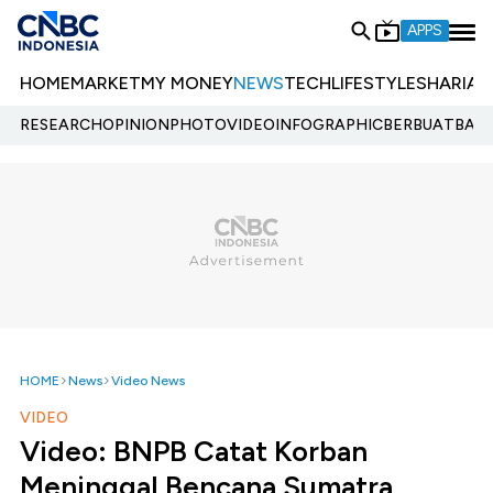
APPS
HOME
MARKET
MY MONEY
NEWS
TECH
LIFESTYLE
SHARIA
E
RESEARCH
OPINION
PHOTO
VIDEO
INFOGRAPHIC
BERBUATBAIK.
HOME
News
Video News
VIDEO
Video: BNPB Catat Korban
Meninggal Bencana Sumatra