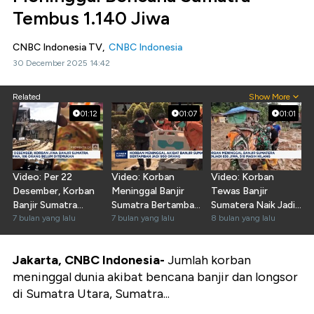
Tembus 1.140 Jiwa
CNBC Indonesia TV,
CNBC Indonesia
30 December 2025 14:42
Related
Show More
01:12
01:07
01:01
Video: Per 22
Video: Korban
Video: Korban
Desember, Korban
Meninggal Banjir
Tewas Banjir
Banjir Sumatra
Sumatra Bertambah
Sumatera Naik Jadi
1.090 Jiwa, 186
7 bulan yang lalu
Jadi 950 Orang
7 bulan yang lalu
836 Orang
8 bulan yang lalu
Hilang
Jakarta, CNBC Indonesia-
Jumlah korban
meninggal dunia akibat bencana banjir dan longsor
di Sumatra Utara, Sumatra...