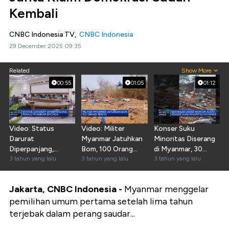
Kembali
CNBC Indonesia TV,
CNBC Indonesia
29 December 2025 09:35
Related
Show More
00:55
01:05
01:12
Video: Status
Video: Militer
Konser Suku
Darurat
Myanmar Jatuhkan
Minoritas Diserang
Diperpanjang,
Bom, 100 Orang
di Myanmar, 30
Pemilu Myanmar
3 tahun yang lalu
Tewas
3 tahun yang lalu
Orang Tewas
3 tahun yang lalu
Ditunda
Jakarta, CNBC Indonesia -
Myanmar menggelar
pemilihan umum pertama setelah lima tahun
terjebak dalam perang saudar...