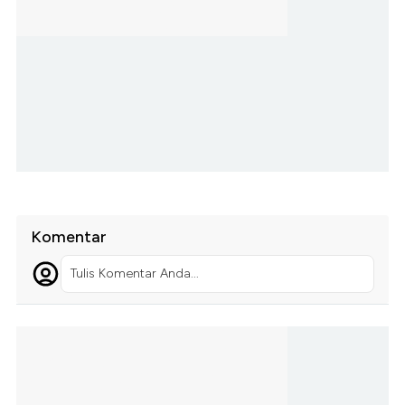
Komentar
Tulis Komentar Anda...