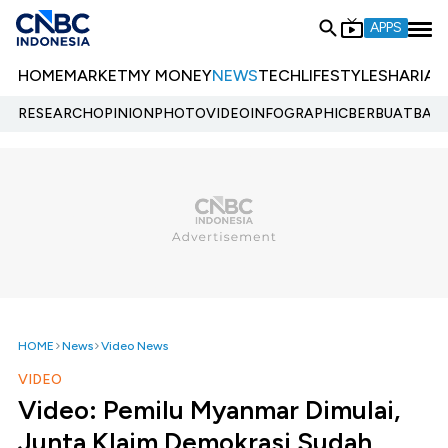
APPS
HOME
MARKET
MY MONEY
NEWS
TECH
LIFESTYLE
SHARIA
E
RESEARCH
OPINION
PHOTO
VIDEO
INFOGRAPHIC
BERBUATBAIK.
HOME
News
Video News
VIDEO
Video: Pemilu Myanmar Dimulai,
Junta Klaim Demokrasi Sudah