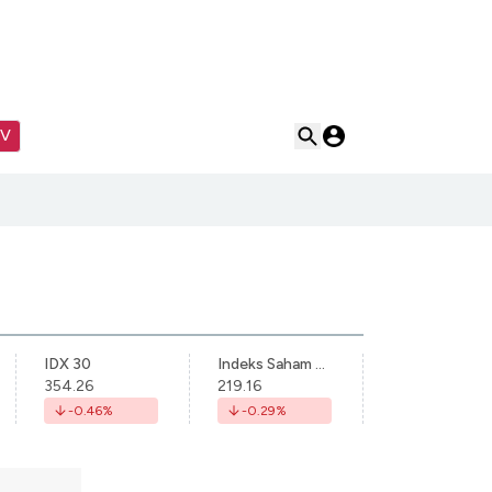
TV
IDX 30
Indeks Saham Syariah Indonesia
354.26
219.16
-0.46
%
-0.29
%