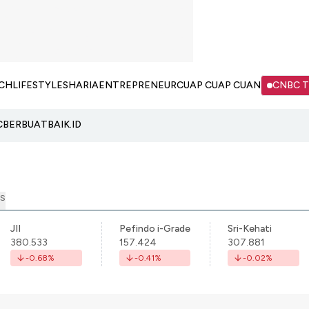
CH
LIFESTYLE
SHARIA
ENTREPRENEUR
CUAP CUAP CUAN
CNBC 
C
BERBUATBAIK.ID
S
JII
Pefindo i-Grade
Sri-Kehati
380.533
157.424
307.881
-0.68
%
-0.41
%
-0.02
%