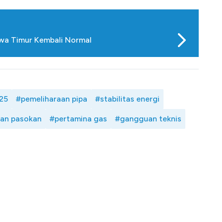
awa Timur Kembali Normal
25
#pemeliharaan pipa
#stabilitas energi
an pasokan
#pertamina gas
#gangguan teknis