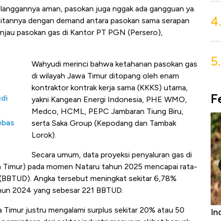
 pelanggannya aman, pasokan juga nggak ada gangguan ya.
4.
aitannya dengan demand antara pasokan sama serapan
injau pasokan gas di Kantor PT PGN (Persero),
5.
Wahyudi merinci bahwa ketahanan pasokan gas
di wilayah Jawa Timur ditopang oleh enam
kontraktor kontrak kerja sama (KKKS) utama,
F
idi
yakni Kangean Energi Indonesia, PHE WMO,
Medco, HCML, PEPC Jambaran Tiung Biru,
ebas
serta Saka Group (Kepodang dan Tambak
Lorok).
Secara umum, data proyeksi penyaluran gas di
ia Timur) pada momen Nataru tahun 2025 mencapai rata-
ay (BBTUD). Angka tersebut meningkat sekitar 6,78%
tahun 2024 yang sebesar 221 BBTUD.
a Timur justru mengalami surplus sekitar 20% atau 50
Bangkit dari Kubur! Bisnis Furniture &
In