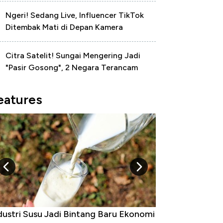
Ngeri! Sedang Live, Influencer TikTok
Ditembak Mati di Depan Kamera
Citra Satelit! Sungai Mengering Jadi
"Pasir Gosong", 2 Negara Terancam
eatures
dustri Susu Jadi Bintang Baru Ekonomi
5 Raja Ekonomi 