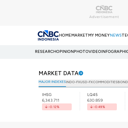
HOME
MARKET
MY MONEY
NEWS
TE
RESEARCH
OPINION
PHOTO
VIDEO
INFOGRAPHI
MARKET DATA
MAJOR INDEXES
INDO-FX
USD-FX
COMMODITIES
BOND
IHSG
LQ45
6,343.711
630.859
-0.12
%
-0.49
%