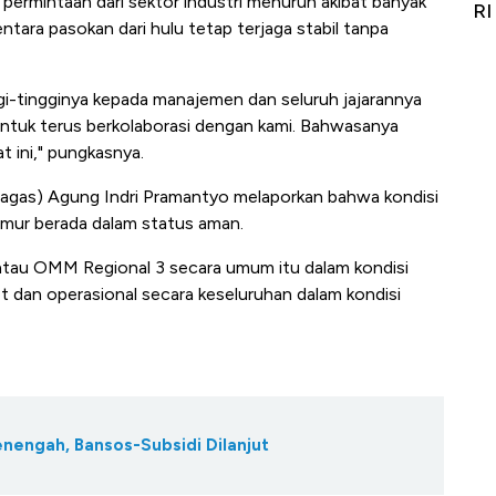
 permintaan dari sektor industri menurun akibat banyak
Alas Kaki Tumbuh Double Digit
RI
ntara pasokan dari hulu tetap terjaga stabil tanpa
nggi-tingginya kepada manajemen dan seluruh jajarannya
ntuk terus berkolaborasi dengan kami. Bahwasanya
t ini," pungkasnya.
rtagas) Agung Indri Pramantyo melaporkan bahwa kondisi
Timur berada dalam status aman.
 atau OMM Regional 3 secara umum itu dalam kondisi
et dan operasional secara keseluruhan dalam kondisi
enengah, Bansos-Subsidi Dilanjut