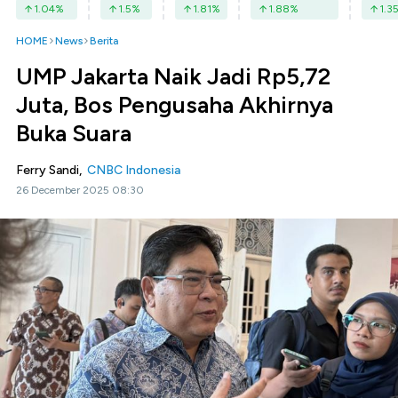
1.04
%
1.5
%
1.81
%
1.88
%
1.3
HOME
News
Berita
UMP Jakarta Naik Jadi Rp5,72
Juta, Bos Pengusaha Akhirnya
Buka Suara
Ferry Sandi,
CNBC Indonesia
26 December 2025 08:30