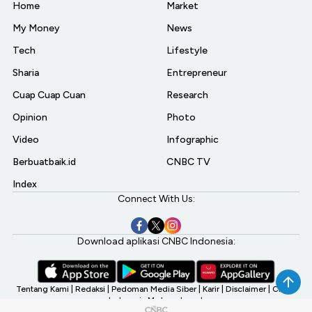
Home
Market
My Money
News
Tech
Lifestyle
Sharia
Entrepreneur
Cuap Cuap Cuan
Research
Opinion
Photo
Video
Infographic
Berbuatbaik.id
CNBC TV
Index
Connect With Us:
Download aplikasi CNBC Indonesia:
Tentang Kami
|
Redaksi
|
Pedoman Media Siber
|
Karir
|
Disclaimer
|
CNBC
Indonesia My Investment
©2026 CNBC Indonesia, A Transmedia Company