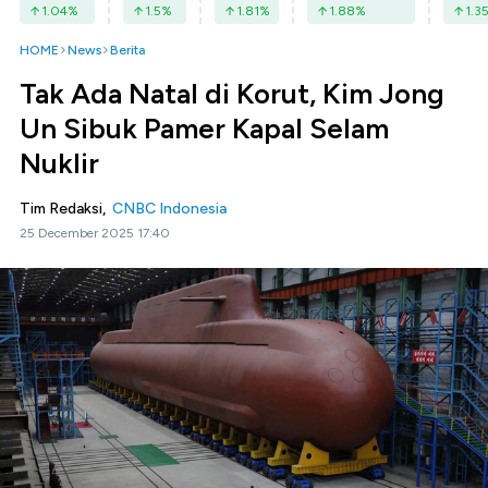
1.04
%
1.5
%
1.81
%
1.88
%
1.3
HOME
News
Berita
Tak Ada Natal di Korut, Kim Jong
Un Sibuk Pamer Kapal Selam
Nuklir
Tim Redaksi,
CNBC Indonesia
25 December 2025 17:40