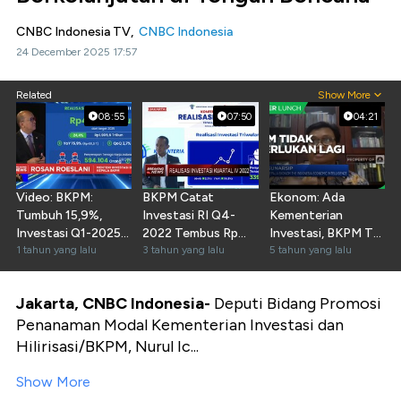
CNBC Indonesia TV,
CNBC Indonesia
24 December 2025 17:57
Related
Show More
08:55
07:50
04:21
Video: BKPM:
BKPM Catat
Ekonom: Ada
Tumbuh 15,9%,
Investasi RI Q4-
Kementerian
Investasi Q1-2025
2022 Tembus Rp
Investasi, BKPM Tak
Tembus Rp465,2
1 tahun yang lalu
314,8 Triliun
3 tahun yang lalu
Diperlukan Lagi
5 tahun yang lalu
Triliun
Jakarta, CNBC Indonesia-
Deputi Bidang Promosi
Penanaman Modal Kementerian Investasi dan
Hilirisasi/BKPM, Nurul Ic...
Show More