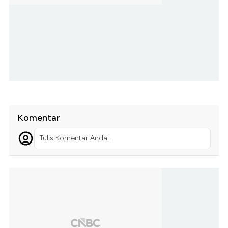
Komentar
Tulis Komentar Anda...