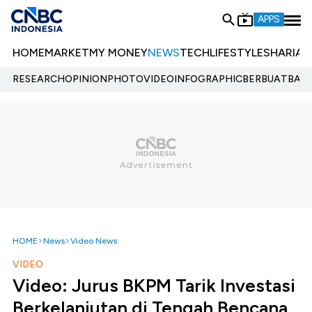
APPS
HOME
MARKET
MY MONEY
NEWS
TECH
LIFESTYLE
SHARIA
E
RESEARCH
OPINION
PHOTO
VIDEO
INFOGRAPHIC
BERBUATBAIK.
HOME
News
Video News
VIDEO
Video: Jurus BKPM Tarik Investasi
Berkelanjutan di Tengah Bencana