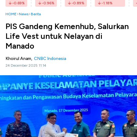
-0.69
%
-0.96
%
-0.89
%
-1.18
%
HOME
News
Berita
PIS Gandeng Kemenhub, Salurkan
Life Vest untuk Nelayan di
Manado
Khoirul Anam,
CNBC Indonesia
24 December 2025 11:14