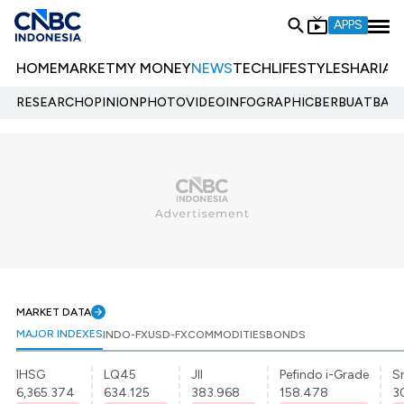
APPS
HOME
MARKET
MY MONEY
NEWS
TECH
LIFESTYLE
SHARIA
E
RESEARCH
OPINION
PHOTO
VIDEO
INFOGRAPHIC
BERBUATBAIK.
MARKET DATA
MAJOR INDEXES
INDO-FX
USD-FX
COMMODITIES
BONDS
IHSG
LQ45
JII
Pefindo i-Grade
Sr
6,365.374
634.125
383.968
158.478
3