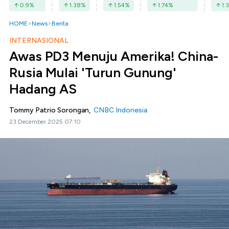
0.9
%
1.38
%
1.54
%
1.74
%
1.3
HOME
News
Berita
INTERNASIONAL
Awas PD3 Menuju Amerika! China-
Rusia Mulai 'Turun Gunung'
Hadang AS
Tommy Patrio Sorongan,
CNBC Indonesia
23 December 2025 07:10