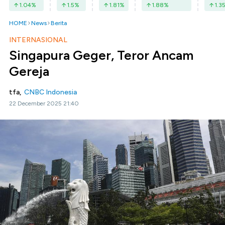
1.04
%
1.5
%
1.81
%
1.88
%
1.3
HOME
News
Berita
INTERNASIONAL
Singapura Geger, Teror Ancam
Gereja
tfa,
CNBC Indonesia
22 December 2025 21:40