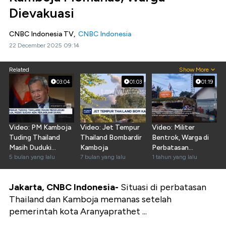
Dievakuasi
CNBC Indonesia TV,
CNBC Indonesia
22 December 2025 09:14
Related
Show More
03:04
01:03
01:19
Video: PM Kamboja
Video: Jet Tempur
Video: Militer
Tuding Thailand
Thailand Bombardir
Bentrok, Warga di
Masih Duduki
Kamboja
Perbatasan
Wilayah Kamboja
5 bulan yang lalu
7 bulan yang lalu
Thailand-Kamboja
1 tahun yang lalu
Panik
Jakarta, CNBC Indonesia-
Situasi di perbatasan
Thailand dan Kamboja memanas setelah
pemerintah kota Aranyaprathet ...