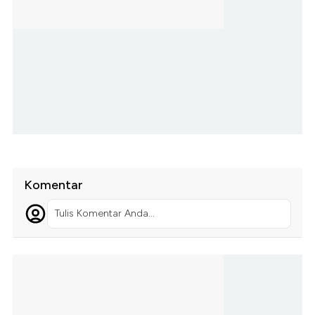
Komentar
Tulis Komentar Anda...