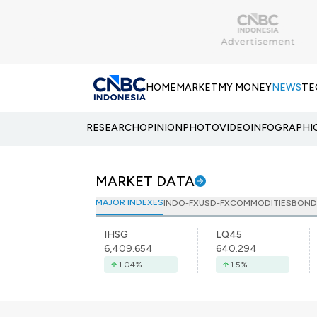
HOME
MARKET
MY MONEY
NEWS
TE
RESEARCH
OPINION
PHOTO
VIDEO
INFOGRAPHI
MARKET DATA
MAJOR INDEXES
INDO-FX
USD-FX
COMMODITIES
BOND
IHSG
LQ45
6,409.654
640.294
1.04
%
1.5
%