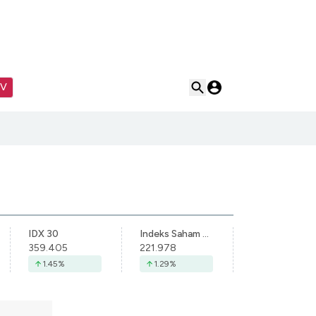
TV
IDX 30
Indeks Saham Syariah Indonesia
359.405
221.978
1.45
%
1.29
%