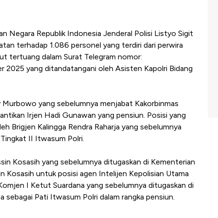
an Negara Republik Indonesia Jenderal Polisi Listyo Sigit
an terhadap 1.086 personel yang terdiri dari perwira
but tertuang dalam Surat Telegram nomor:
 2025 yang ditandatangani oleh Asisten Kapolri Bidang
 Edy Murbowo yang sebelumnya menjabat Kakorbinmas
ntikan Irjen Hadi Gunawan yang pensiun. Posisi yang
oleh Brigjen Kalingga Rendra Raharja yang sebelumnya
ingkat II Itwasum Polri.
 Yassin Kosasih yang sebelumnya ditugaskan di Kementerian
n Kosasih untuk posisi agen Intelijen Kepolisian Utama
si Komjen I Ketut Suardana yang sebelumnya ditugaskan di
a sebagai Pati Itwasum Polri dalam rangka pensiun.