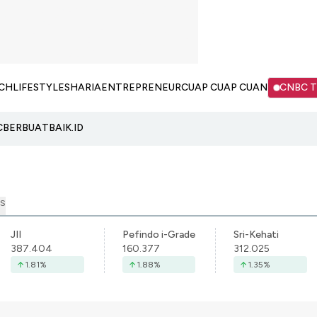
CH
LIFESTYLE
SHARIA
ENTREPRENEUR
CUAP CUAP CUAN
CNBC 
C
BERBUATBAIK.ID
S
JII
Pefindo i-Grade
Sri-Kehati
387.404
160.377
312.025
1.81
%
1.88
%
1.35
%