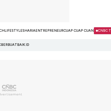
CH
LIFESTYLE
SHARIA
ENTREPRENEUR
CUAP CUAP CUAN
CNBC 
C
BERBUATBAIK.ID