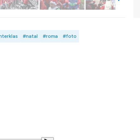
nterklas
#natal
#roma
#foto