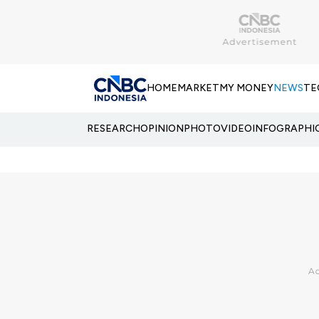
HOME
MARKET
MY MONEY
NEWS
TE
RESEARCH
OPINION
PHOTO
VIDEO
INFOGRAPHI