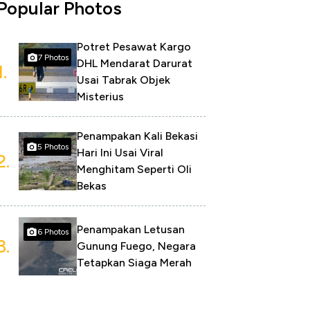
Popular Photos
Potret Pesawat Kargo
7 Photos
DHL Mendarat Darurat
1.
Usai Tabrak Objek
Misterius
Penampakan Kali Bekasi
5 Photos
Hari Ini Usai Viral
2.
Menghitam Seperti Oli
Bekas
Penampakan Letusan
6 Photos
3.
Gunung Fuego, Negara
Tetapkan Siaga Merah