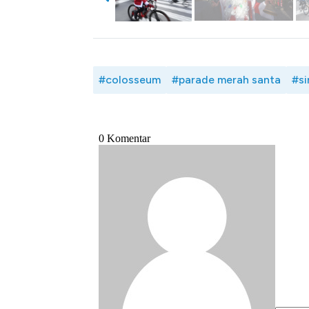
#colosseum
#parade merah santa
#si