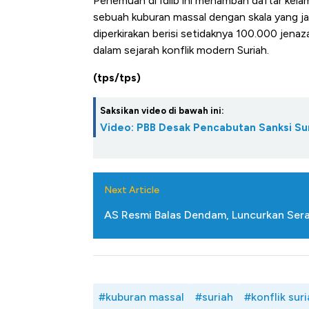
Penemuan di Idlib ini menambah daftar kelam
Alas Kaki Tumbuh Double Dig
sebuah kuburan massal dengan skala yang ja
diperkirakan berisi setidaknya 100.000 jena
dalam sejarah konflik modern Suriah.
(tps/tps)
Saksikan video di bawah ini:
Video: PBB Desak Pencabutan Sanksi Su
Next Article
AS Resmi Balas Dendam, Luncurkan Ser
#kuburan massal
#suriah
#konflik sur