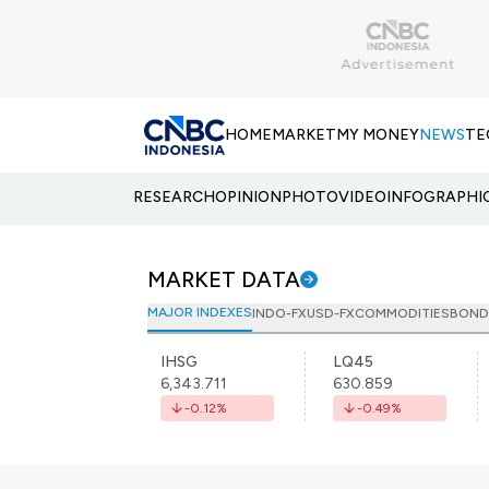
HOME
MARKET
MY MONEY
NEWS
TE
RESEARCH
OPINION
PHOTO
VIDEO
INFOGRAPHI
MARKET DATA
MAJOR INDEXES
INDO-FX
USD-FX
COMMODITIES
BOND
IHSG
LQ45
6,343.711
630.859
-0.12
%
-0.49
%