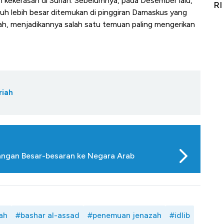
 kekerasan di Suriah. Sebelumnya, pada Desember lalu,
it
RI
Ad
uh lebih besar ditemukan di pinggiran Damaskus yang
zah, menjadikannya salah satu temuan paling mengerikan
riah
angan Besar-besaran ke Negara Arab
iah
#bashar al-assad
#penemuan jenazah
#idlib