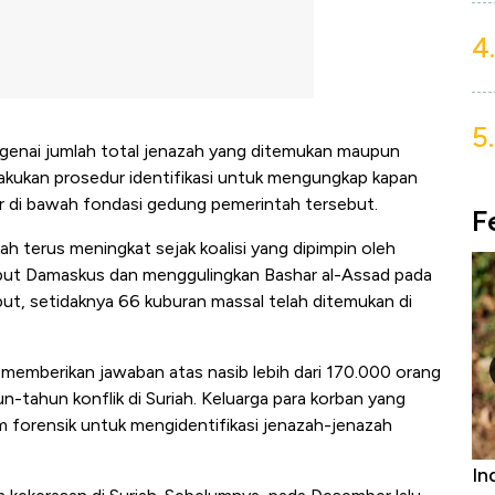
4.
5.
engenai jumlah total jenazah yang ditemukan maupun
lakukan prosedur identifikasi untuk mengungkap kapan
r di bawah fondasi gedung pemerintah tersebut.
F
 terus meningkat sejak koalisi yang dipimpin oleh
but Damaskus dan menggulingkan Bashar al-Assad pada
ebut, setidaknya 66 kuburan massal telah ditemukan di
 memberikan jawaban atas nasib lebih dari 170.000 orang
n-tahun konflik di Suriah. Keluarga para korban yang
m forensik untuk mengidentifikasi jenazah-jenazah
niture &
Industri Susu Jadi Bintang Baru Ekonomi
5 