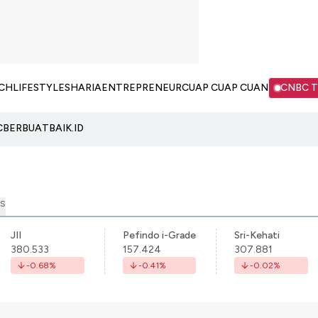
CH
LIFESTYLE
SHARIA
ENTREPRENEUR
CUAP CUAP CUAN
CNBC 
C
BERBUATBAIK.ID
S
JII
Pefindo i-Grade
Sri-Kehati
380.533
157.424
307.881
-0.68
%
-0.41
%
-0.02
%