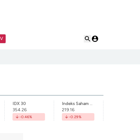
TV
IDX 30
Indeks Saham Syariah Indonesia
354.26
219.16
-0.46
%
-0.29
%