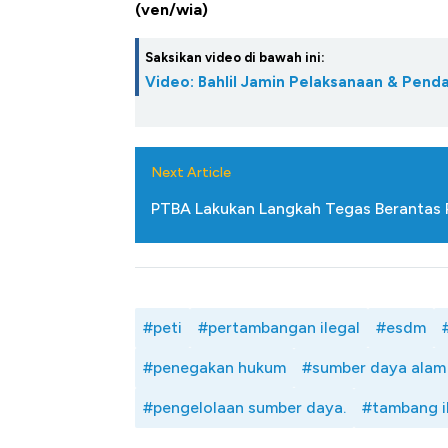
Harga Batu Bara Bangkit, Ad
(ven/wia)
Baik Buat Pengusaha RI
Saksikan video di bawah ini:
Video: Bahlil Jamin Pelaksanaan & Pen
Next Article
PTBA Lakukan Langkah Tegas Berantas 
#peti
#pertambangan ilegal
#esdm
#penegakan hukum
#sumber daya alam
#pengelolaan sumber daya.
#tambang i