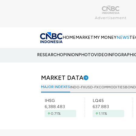
HOME
MARKET
MY MONEY
NEWS
TE
RESEARCH
OPINION
PHOTO
VIDEO
INFOGRAPHI
MARKET DATA
MAJOR INDEXES
INDO-FX
USD-FX
COMMODITIES
BOND
IHSG
LQ45
6,388.483
637.883
0.71
%
1.11
%