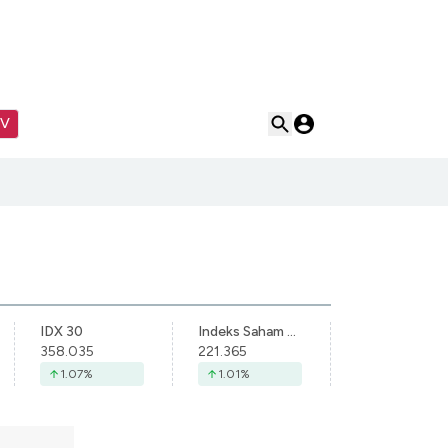
TV
IDX 30
Indeks Saham Syariah Indonesia
358.035
221.365
1.07
%
1.01
%