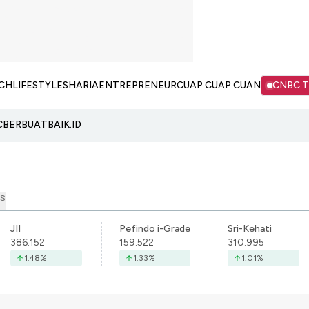
CH
LIFESTYLE
SHARIA
ENTREPRENEUR
CUAP CUAP CUAN
CNBC 
C
BERBUATBAIK.ID
S
JII
Pefindo i-Grade
Sri-Kehati
386.152
159.522
310.995
1.48
%
1.33
%
1.01
%