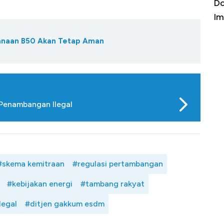
a Kabar
Harga Emas Jatuh Usai Terbang 3 Hari,
Do
Apa yang Sebenarnya Terjadi?
Im
danaan B50 Akan Tetap Aman
Penambangan Ilegal
#skema kemitraan
#regulasi pertambangan
#kebijakan energi
#tambang rakyat
legal
#ditjen gakkum esdm