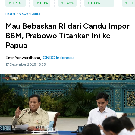
0.71
%
1.11
%
1.48
%
1.33
%
1.01
HOME
News
Berita
Mau Bebaskan RI dari Candu Impor
BBM, Prabowo Titahkan Ini ke
Papua
Emir Yanwardhana,
CNBC Indonesia
17 December 2025 16:55