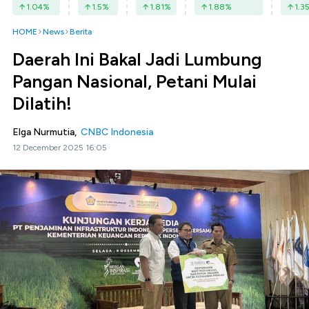
1.04
%
1.5
%
1.81
%
1.88
%
1.3
HOME
News
Berita
Daerah Ini Bakal Jadi Lumbung
Pangan Nasional, Petani Mulai
Dilatih!
Elga Nurmutia,
CNBC Indonesia
12 December 2025 16:05