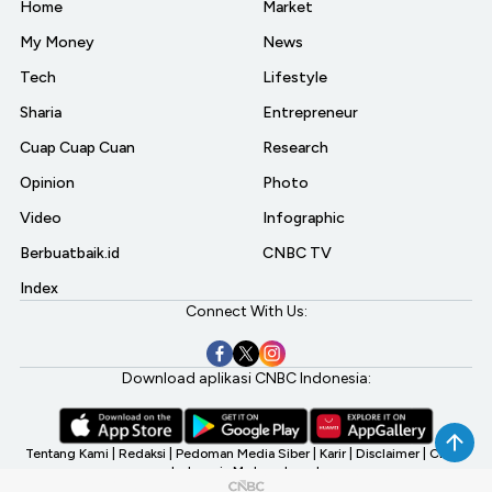
Home
Market
My Money
News
Tech
Lifestyle
Sharia
Entrepreneur
Cuap Cuap Cuan
Research
Opinion
Photo
Video
Infographic
Berbuatbaik.id
CNBC TV
Index
Connect With Us:
Download aplikasi CNBC Indonesia:
Tentang Kami
|
Redaksi
|
Pedoman Media Siber
|
Karir
|
Disclaimer
|
CNBC
Indonesia My Investment
©2026 CNBC Indonesia, A Transmedia Company