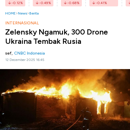
-0.12
%
-0.49
%
-0.68
%
-0.41
%
HOME
News
Berita
INTERNASIONAL
Zelensky Ngamuk, 300 Drone
Ukraina Tembak Rusia
sef,
CNBC Indonesia
12 December 2025 16:45