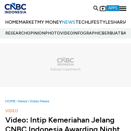
APPS
HOME
MARKET
MY MONEY
NEWS
TECH
LIFESTYLE
SHARIA
E
RESEARCH
OPINION
PHOTO
VIDEO
INFOGRAPHIC
BERBUATBAIK.
HOME
News
Video News
VIDEO
Video: Intip Kemeriahan Jelang
CNBC Indonesia Awarding Night