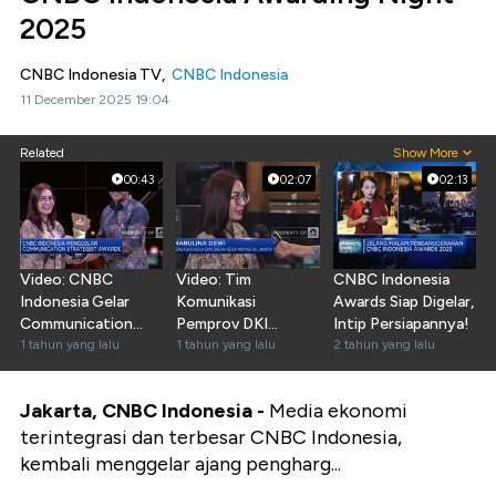
2025
CNBC Indonesia TV,
CNBC Indonesia
11 December 2025 19:04
Related
Show More
00:43
02:07
02:13
Video: CNBC
Video: Tim
CNBC Indonesia
Indonesia Gelar
Komunikasi
Awards Siap Digelar,
Communication
Pemprov DKI
Intip Persiapannya!
Strategist Awards
1 tahun yang lalu
Jakarta Raih
1 tahun yang lalu
2 tahun yang lalu
Penghargaan Ini
Jakarta, CNBC Indonesia -
Media ekonomi
terintegrasi dan terbesar CNBC Indonesia,
kembali menggelar ajang pengharg...