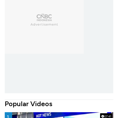
Popular Videos
1.
07:41