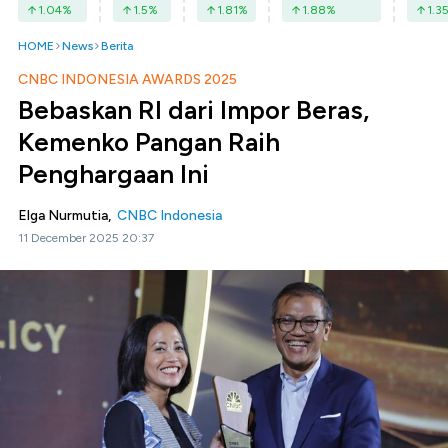
1.04
%
1.5
%
1.81
%
1.88
%
1.3
HOME
News
Berita
CNBC INDONESIA AWARDS 2025
Bebaskan RI dari Impor Beras,
Kemenko Pangan Raih
Penghargaan Ini
Elga Nurmutia,
CNBC Indonesia
11 December 2025 20:37