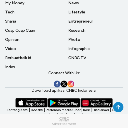
My Money
News
Tech
Lifestyle
Sharia
Entrepreneur
Cuap Cuap Cuan
Research
Opinion
Photo
Video
Infographic
Berbuatbaik.id
CNBC TV
Index
Connect With Us:
Download aplikasi CNBC Indonesia:
Tentang Kami
|
Redaksi
|
Pedoman Media Siber
|
Karir
|
Disclaimer
|
CNBC
Indonesia My Investment
©2026 CNBC Indonesia, A Transmedia Company