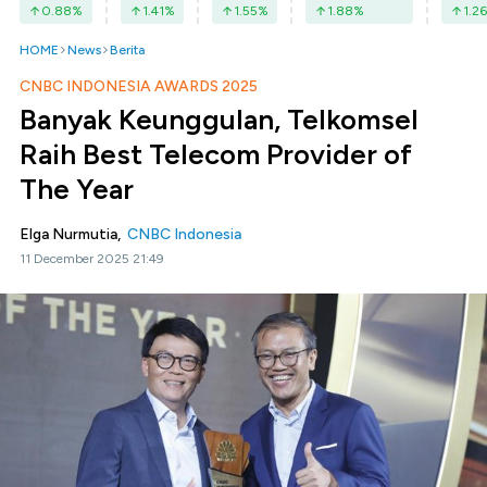
0.88
%
1.41
%
1.55
%
1.88
%
1.26
HOME
News
Berita
CNBC INDONESIA AWARDS 2025
Banyak Keunggulan, Telkomsel
Raih Best Telecom Provider of
The Year
Elga Nurmutia,
CNBC Indonesia
11 December 2025 21:49