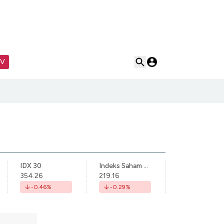
TV
IDX 30
Indeks Saham Syariah Indonesia
354.26
219.16
-0.46
%
-0.29
%