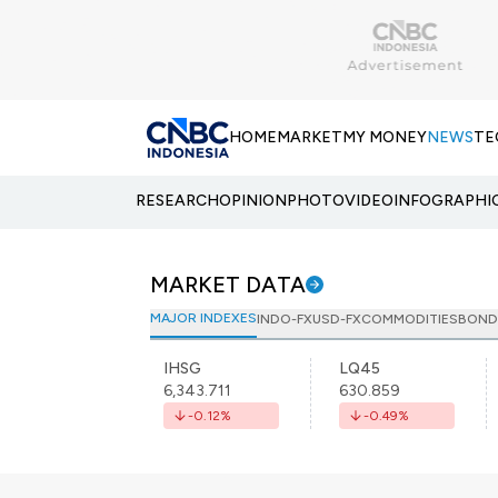
HOME
MARKET
MY MONEY
NEWS
TE
RESEARCH
OPINION
PHOTO
VIDEO
INFOGRAPHI
MARKET DATA
MAJOR INDEXES
INDO-FX
USD-FX
COMMODITIES
BOND
IHSG
LQ45
6,343.711
630.859
-0.12
%
-0.49
%