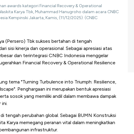
an awards kategori Financial Recovery & Operational
 PT Waskita Karya Tbk, Muhammad Hanugroho dalam acara CNBC
esia Kempinski Jakarta, Kamis, (11/12/2025). (CNBC
ya (Persero) Tbk sukses bertahan di tengah
ari sisi kinerja dan
operasional. Sebagai apresiasi atas
rbesar dan terintegrasi CNBC Indonesia menggelar
rahkan Financial Recovery & Operational Resilience
g tema "Turning Turbulence into Triumph: Resilience,
scape". Penghargaan ini merupakan bentuk apresiasi
 serta sosok yang memiliki andil dalam membawa dampak
ini.
uh di tengah perubahan global. Sebagai BUMN Konstruksi
ita Karya memegang peranan vital dalam meningkatkan
 pembangunan infrastruktur.