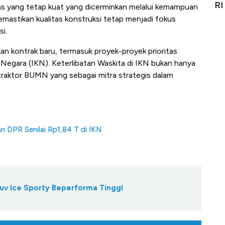
Alas Kaki Tumbuh Double Digit
RI
as yang tetap kuat
yang dicerminkan melalui kemampuan
emastikan kualitas konstruksi tetap menjadi fokus
i.
n kontrak baru, termasuk proyek-proyek prioritas
 Negara (IKN). Keterlibatan Waskita di IKN bukan hanya
raktor BUMN yang sebagai mitra strategis dalam
 DPR Senilai Rp1,84 T di IKN
Suv Ice Sporty Beperforma TinggI