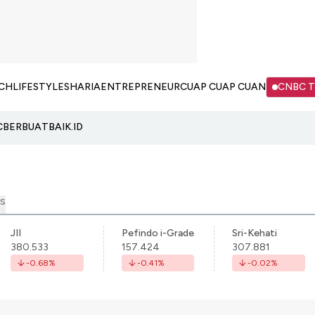
CH
LIFESTYLE
SHARIA
ENTREPRENEUR
CUAP CUAP CUAN
CNBC 
C
BERBUATBAIK.ID
S
JII
Pefindo i-Grade
Sri-Kehati
380.533
157.424
307.881
-0.68
%
-0.41
%
-0.02
%