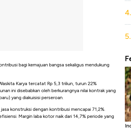
4.
5.
F
kontribusi bagi kemajuan bangsa sekaligus mendukung
askita Karya tercatat Rp 5,3 triliun, turun 22%
unan ini disebabkan oleh berkurangnya nilai kontrak yang
baru) yang diakuisisi perseroan.
jasa konstruksi dengan kontribusi mencapai 71,2%.
isiensi. Margin laba kotor naik dari 14,7% periode yang
Bangkit dari Kubur! Bisnis Furniture &
In