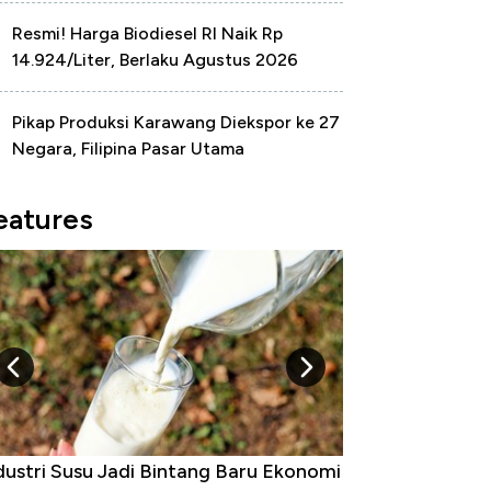
Resmi! Harga Biodiesel RI Naik Rp
14.924/Liter, Berlaku Agustus 2026
Pikap Produksi Karawang Diekspor ke 27
Negara, Filipina Pasar Utama
eatures
dustri Susu Jadi Bintang Baru Ekonomi
5 Raja Ekonomi 