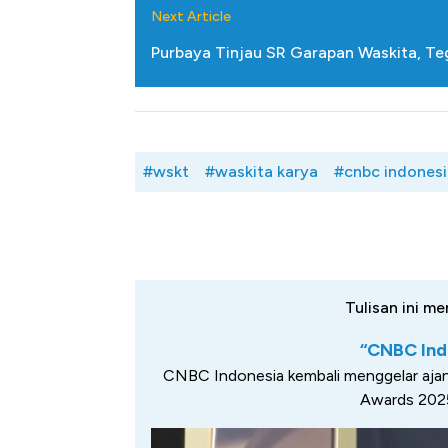
Next Article
Purbaya Tinjau SR Garapan Waskita, T
#wskt
#waskita karya
#cnbc indones
Tulisan ini me
“CNBC Ind
CNBC Indonesia kembali menggelar aja
Awards 2025.