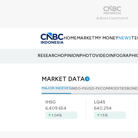
HOME
MARKET
MY MONEY
NEWS
TE
RESEARCH
OPINION
PHOTO
VIDEO
INFOGRAPHI
MARKET DATA
MAJOR INDEXES
INDO-FX
USD-FX
COMMODITIES
BOND
IHSG
LQ45
6,409.654
640.294
1.04
%
1.5
%