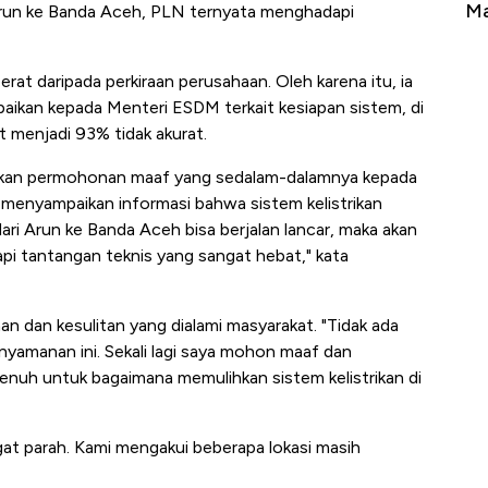
Tembaga Terbang ke Zona Berbahaya
Ma
 Arun ke Banda Aceh, PLN ternyata menghadapi
 berat daripada perkiraan perusahaan. Oleh karena itu, ia
aikan kepada Menteri ESDM terkait kesiapan sistem, di
t menjadi 93% tidak akurat.
paikan permohonan maaf yang sedalam-dalamnya kepada
 menyampaikan informasi bahwa sistem kelistrikan
 dari Arun ke Banda Aceh bisa berjalan lancar, maka akan
i tantangan teknis yang sangat hebat," kata
an kesulitan yang dialami masyarakat. "Tidak ada
yamanan ini. Sekali lagi saya mohon maaf dan
enuh untuk bagaimana memulihkan sistem kelistrikan di
gat parah. Kami mengakui beberapa lokasi masih