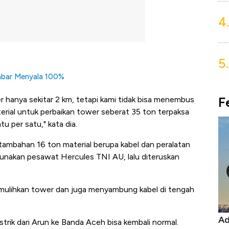
4.
5.
umbar Menyala 100%
F
er hanya sekitar 2 km, tetapi kami tidak bisa menembus
rial untuk perbaikan tower seberat 35 ton terpaksa
u per satu," kata dia.
 tambahan 16 ton material berupa kabel dan peralatan
ggunakan pesawat Hercules TNI AU, lalu diteruskan
mulihkan tower dan juga menyambung kabel di tengah
Kongo Tutup Keran Ekspor, Harga
Ad
rik dari Arun ke Banda Aceh bisa kembali normal.