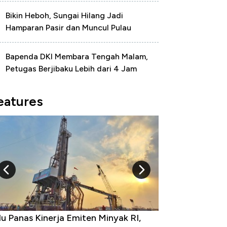
Bikin Heboh, Sungai Hilang Jadi
Hamparan Pasir dan Muncul Pulau
Bapenda DKI Membara Tengah Malam,
Petugas Berjibaku Lebih dari 4 Jam
eatures
u Panas Kinerja Emiten Minyak RI,
10 Provinsi den