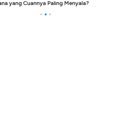
na yang Cuannya Paling Menyala?
Pengangguran Te