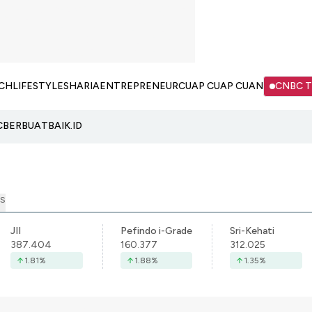
CH
LIFESTYLE
SHARIA
ENTREPRENEUR
CUAP CUAP CUAN
CNBC 
C
BERBUATBAIK.ID
S
JII
Pefindo i-Grade
Sri-Kehati
387.404
160.377
312.025
1.81
%
1.88
%
1.35
%