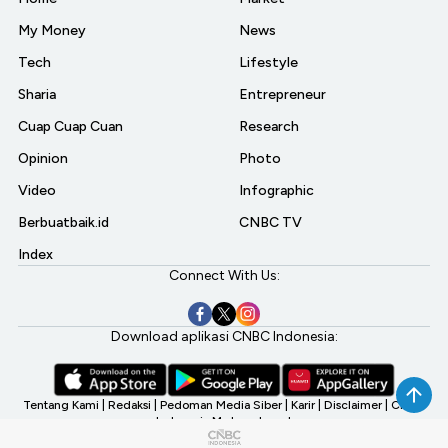
My Money
News
Tech
Lifestyle
Sharia
Entrepreneur
Cuap Cuap Cuan
Research
Opinion
Photo
Video
Infographic
Berbuatbaik.id
CNBC TV
Index
Connect With Us:
Download aplikasi CNBC Indonesia:
Tentang Kami
|
Redaksi
|
Pedoman Media Siber
|
Karir
|
Disclaimer
|
CNBC
Indonesia My Investment
©2026 CNBC Indonesia, A Transmedia Company