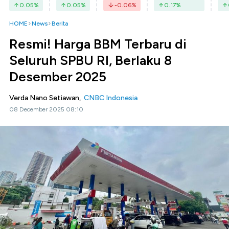
0.05
%
0.05
%
-0.06
%
0.17
%
HOME
News
Berita
Resmi! Harga BBM Terbaru di
Seluruh SPBU RI, Berlaku 8
Desember 2025
Verda Nano Setiawan,
CNBC Indonesia
08 December 2025 08:10