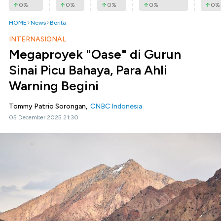
0
%
0
%
0
%
0
%
0
%
HOME
News
Berita
INTERNASIONAL
Megaproyek "Oase" di Gurun
Sinai Picu Bahaya, Para Ahli
Warning Begini
Tommy Patrio Sorongan,
CNBC Indonesia
05 December 2025 21:30