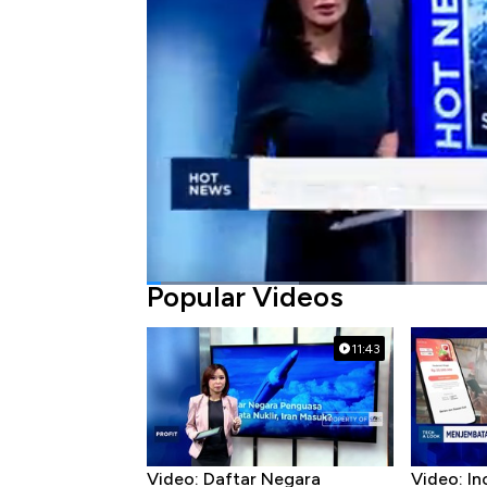
Bagikan:
#sri lanka
#shell
#banjir
Popular Videos
11:43
Video: Daftar Negara
Video: In