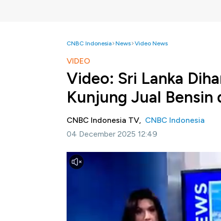
CNBC Indonesia
News
Video News
VIDEO
Video: Sri Lanka Dih
Kunjung Jual Bensin 
CNBC Indonesia TV,
CNBC Indonesia
04 December 2025 12:49
Jakarta, CNBC Indonesia -
Korban tewas ak
Ditwah di Sri Lanka terus bertambah. Selain
ESDM mengungkapkan alasan Shell belum kem
bensin di SPBU miliknya.
Simak informasi selengkapnya dalam program