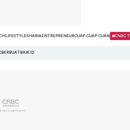
CH
LIFESTYLE
SHARIA
ENTREPRENEUR
CUAP CUAP CUAN
CNBC 
C
BERBUATBAIK.ID