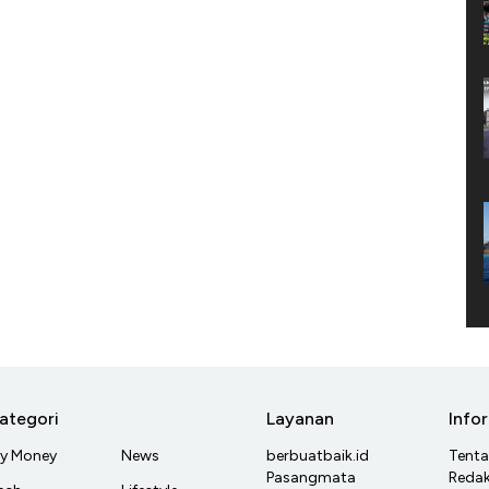
ategori
Layanan
Info
y Money
News
berbuatbaik.id
Tent
Pasangmata
Redak