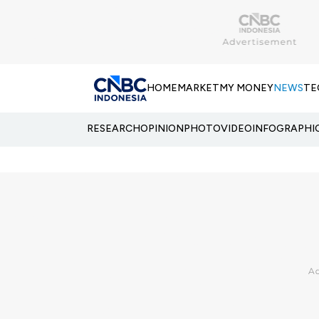
HOME
MARKET
MY MONEY
NEWS
TE
RESEARCH
OPINION
PHOTO
VIDEO
INFOGRAPHI