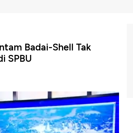
antam Badai-Shell Tak
di SPBU
ibat banjir dan tanah longsor yang dipicu oleh Siklon
 itu Kementerian Energi dan Sumber Daya Mineral atau
bali menjual bahan bakar minyak khususnya jenis
 Profit CNBC Indonesia (Kamis 04/12/2025) berikut ini.