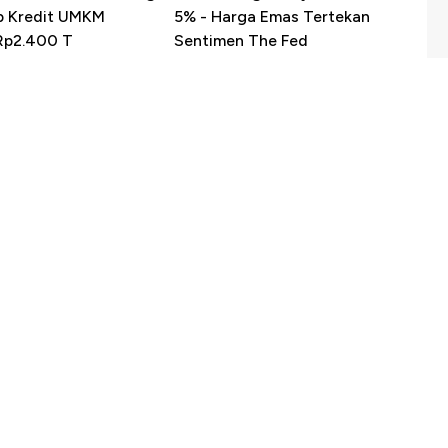
p Kredit UMKM
5% - Harga Emas Tertekan
Rp2.400 T
Sentimen The Fed