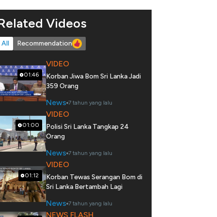
Related Videos
All
Recommendation
VIDEO
01:46
Korban Jiwa Bom Sri Lanka Jadi
359 Orang
News
7 tahun yang lalu
VIDEO
01:00
Polisi Sri Lanka Tangkap 24
Orang
News
7 tahun yang lalu
VIDEO
01:12
Korban Tewas Serangan Bom di
Sri Lanka Bertambah Lagi
News
7 tahun yang lalu
NEWS FLASH