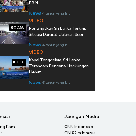
BBM
News
4 tahun yang lalu
VIDEO
00:58
Penampakan Sri Lanka Terkini:
Situasi Darurat, Jalanan Sepi
News
4 tahun yang lalu
VIDEO
Kapal Tenggelam, Sri Lanka
01:16
Terancam Bencana Lingkungan
Hebat
News
5 tahun yang lalu
rmasi
Jaringan Media
ang Kami
CNN Indonesia
si
CNBC Indonesia