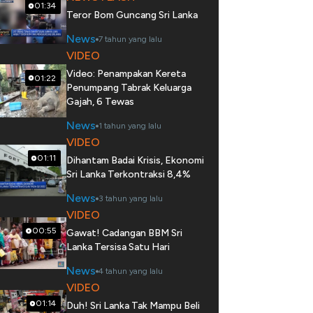
01:34
Teror Bom Guncang Sri Lanka
News
7 tahun yang lalu
VIDEO
Video: Penampakan Kereta
01:22
Penumpang Tabrak Keluarga
Gajah, 6 Tewas
News
1 tahun yang lalu
VIDEO
01:11
Dihantam Badai Krisis, Ekonomi
Sri Lanka Terkontraksi 8,4%
News
3 tahun yang lalu
VIDEO
00:55
Gawat! Cadangan BBM Sri
Lanka Tersisa Satu Hari
News
4 tahun yang lalu
VIDEO
01:14
Duh! Sri Lanka Tak Mampu Beli