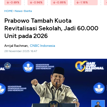
-0.69
%
-0.96
%
-0.89
%
-1.18
%
HOME
News
Berita
Prabowo Tambah Kuota
Revitalisasi Sekolah, Jadi 60.000
Unit pada 2026
Arrijal Rachman,
CNBC Indonesia
28 November 2025 16:47