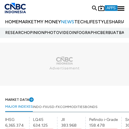
APPS
HOME
MARKET
MY MONEY
NEWS
TECH
LIFESTYLE
SHARIA
E
RESEARCH
OPINION
PHOTO
VIDEO
INFOGRAPHIC
BERBUATBAIK.
MARKET DATA
MAJOR INDEXES
INDO-FX
USD-FX
COMMODITIES
BONDS
IHSG
LQ45
JII
Pefindo i-Grade
Sr
6,365.374
634.125
383.968
158.478
3